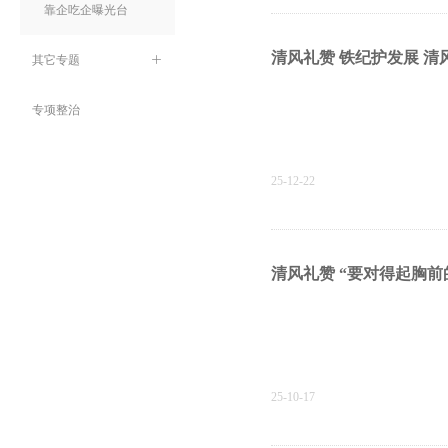
靠企吃企曝光台
清风礼赞 铁纪护发展 清
其它专题
ꄶ
专项整治
25-12-22
清风礼赞 “要对得起胸前
25-10-17