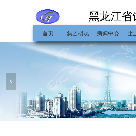
黑龙江省
首页
集团概况
新闻中心
企
넳