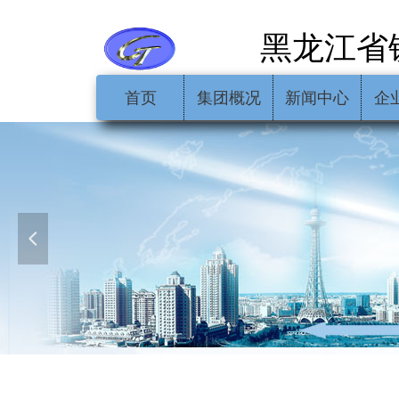
黑龙江省
首页
集团概况
新闻中心
企
넳