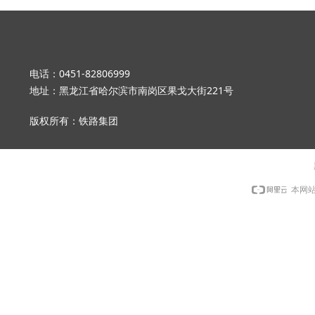
电话：0451-82806999
地址：黑龙江省哈尔滨市南岗区果戈大街221号
版权所有：铁路集团
本网站