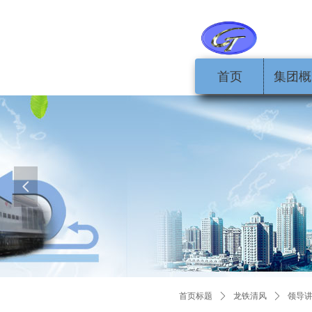
首页
集团概
넳
首页标题
ꄲ
龙铁清风
ꄲ
领导