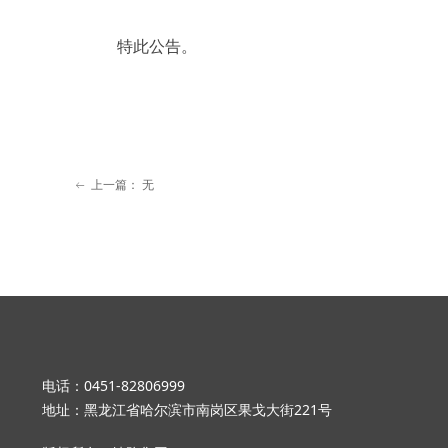
特此公告。
上一篇：
无
ꂃ
电话：0451-82806999
地址：黑龙江省哈尔滨市南岗区果戈大街221号