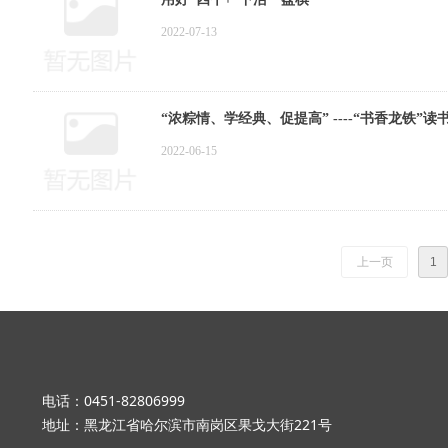
2022-07-13
“浓粽情、学经典、促提高” ----“书香龙铁”读
2022-06-15
上一页
1
电话：0451-82806999
地址：黑龙江省哈尔滨市南岗区果戈大街221号