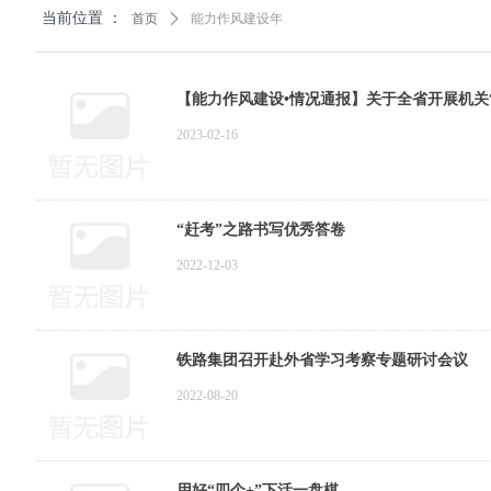
当前位置 ：
首页
ꄲ
能力作风建设年
【能力作风建设•情况通报】关于全省开展机关
2023-02-16
“赶考”之路书写优秀答卷
2022-12-03
铁路集团召开赴外省学习考察专题研讨会议
2022-08-20
用好“四个+”下活一盘棋