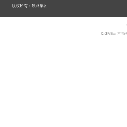
版权所有：铁路集团
本网站