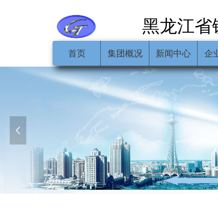
黑龙江省
首页
集团概况
新闻中心
企
넳