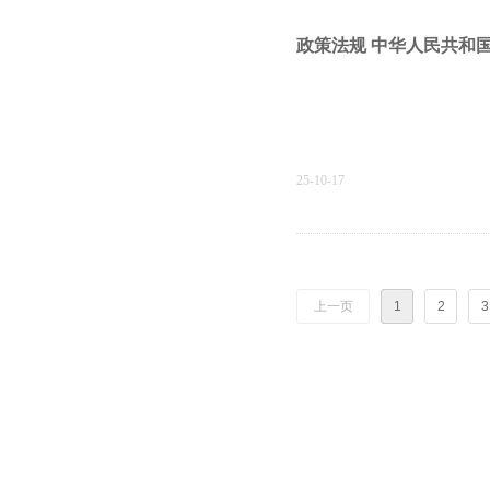
政策法规 中华人民共和
25-10-17
上一页
1
2
3