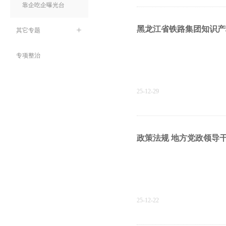
靠企吃企曝光台
黑龙江省铁路集团知识产
其它专题
ꄶ
专项整治
25-12-29
政策法规 地方党政领导
25-12-22